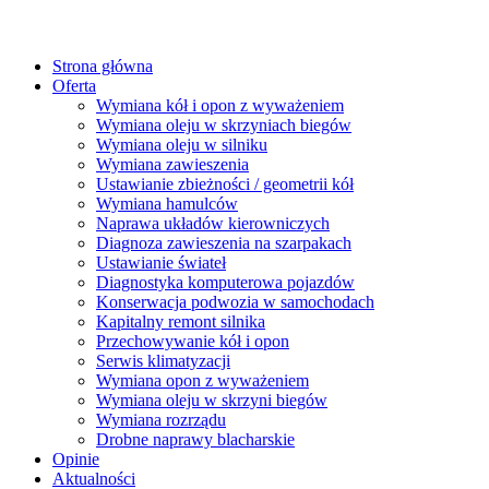
Strona główna
Oferta
Wymiana kół i opon z wyważeniem
Wymiana oleju w skrzyniach biegów
Wymiana oleju w silniku
Wymiana zawieszenia
Ustawianie zbieżności / geometrii kół
Wymiana hamulców
Naprawa układów kierowniczych
Diagnoza zawieszenia na szarpakach
Ustawianie świateł
Diagnostyka komputerowa pojazdów
Konserwacja podwozia w samochodach
Kapitalny remont silnika
Przechowywanie kół i opon
Serwis klimatyzacji
Wymiana opon z wyważeniem
Wymiana oleju w skrzyni biegów
Wymiana rozrządu
Drobne naprawy blacharskie
Opinie
Aktualności