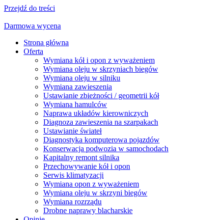
Przejdź do treści
Darmowa wycena
Strona główna
Oferta
Wymiana kół i opon z wyważeniem
Wymiana oleju w skrzyniach biegów
Wymiana oleju w silniku
Wymiana zawieszenia
Ustawianie zbieżności / geometrii kół
Wymiana hamulców
Naprawa układów kierowniczych
Diagnoza zawieszenia na szarpakach
Ustawianie świateł
Diagnostyka komputerowa pojazdów
Konserwacja podwozia w samochodach
Kapitalny remont silnika
Przechowywanie kół i opon
Serwis klimatyzacji
Wymiana opon z wyważeniem
Wymiana oleju w skrzyni biegów
Wymiana rozrządu
Drobne naprawy blacharskie
Opinie